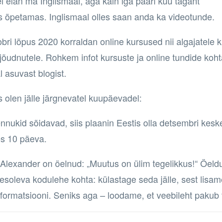
l elan ma Inglismaal, aga käin iga paari kuu tagant
s õpetamas. Inglismaal olles saan anda ka videotunde.
bri lõpus 2020 korraldan online kursused nii algajatele k
jõudnutele. Rohkem infot kursuste ja online tundide koht
l asuvast blogist.
s olen jälle järgnevatel kuupäevadel:
ennukid sõidavad, siis plaanin Eestis olla detsembri kesk
s 10 päeva.
 Alexander
on öelnud: „Muutus on ülim tegelikkus!“ Öeldu
esoleva kodulehe kohta: külastage seda jälle, sest lisam
nformatsiooni. Seniks aga – loodame, et veebileht pakub t