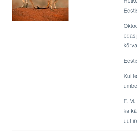
Hetke
Eesti
Oktoo
edasi
kõrva
Eesti
Kui l
umbe
F. M.
ka kä
uut i