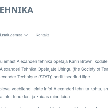
TEHNIKA
Lisalugemist
Kontakt
tulemast Alexanderi tehnika õpetaja
Karin Browni
kodule
Alexanderi Tehnika Õpetajate Ühingu (
the Society of Te
lexander Technique (STAT)
) sertifitseeritud liige.
leval veebilehel leiate infot
Alexanderi tehnika
kohta, s
ka
infot tundidest
ja
kuidas mind leida
.