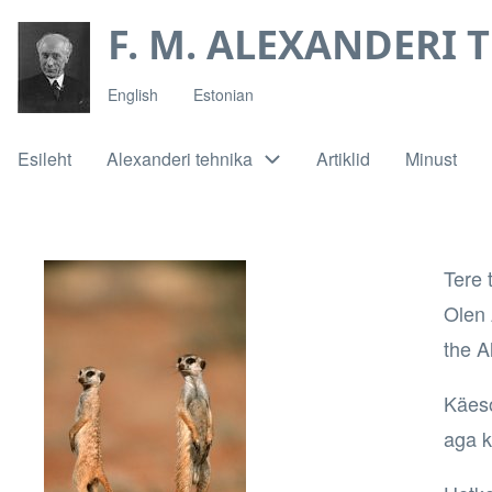
Liigu
F. M. ALEXANDERI 
edasi
põhisisu
English
Estonian
juurde
Esileht
Alexanderi tehnika
Artiklid
Minust
Main
navigation
Tere 
Olen 
the A
Käeso
aga 