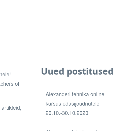
Uued postitused
hele!
achers of
Alexanderi tehnika online
kursus edasijõudnutele
h
artikleid
;
20.10.-30.10.2020